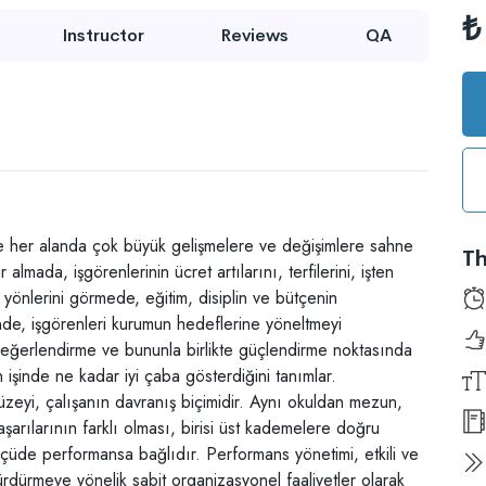
₺
Instructor
Reviews
QA
öre her alanda çok büyük gelişmelere ve değişimlere sahne
Th
 almada, işgörenlerinin ücret artılarını, terfilerini, işten
yönlerini görmede, eğitim, disiplin ve bütçenin
inde, işgörenleri kurumun hedeflerine yöneltmeyi
değerlendirme ve bununla birlikte güçlendirme noktasında
ın işinde ne kadar iyi çaba gösterdiğini tanımlar.
düzeyi, çalışanın davranış biçimidir. Aynı okuldan mezun,
aşarılarının farklı olması, birisi üst kademelere doğru
lçüde performansa bağlıdır. Performans yönetimi, etkili ve
ürdürmeye yönelik sabit organizasyonel faaliyetler olarak