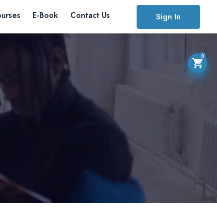
urses
E-Book
Contact Us
Sign In
0