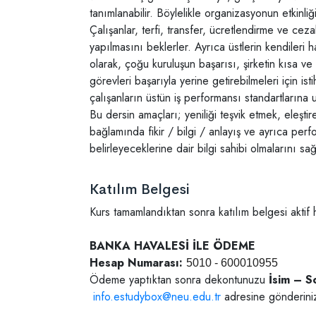
tanımlanabilir. Böylelikle organizasyonun etkinliğ
Çalışanlar, terfi, transfer, ücretlendirme ve cez
yapılmasını beklerler. Ayrıca üstlerin kendileri 
olarak, çoğu kuruluşun başarısı, şirketin kısa ve 
görevleri başarıyla yerine getirebilmeleri için istih
çalışanların üstün iş performansı standartlarına
Bu dersin amaçları; yeniliği teşvik etmek, eleşti
bağlamında fikir / bilgi / anlayış ve ayrıca perfo
belirleyeceklerine dair bilgi sahibi olmalarını sağ
Katılım Belgesi
Kurs tamamlandıktan sonra katılım belgesi aktif 
BANKA HAVALESİ İLE ÖDEME
Hesap Numarası:
5010 - 600010955
Ödeme yaptıktan sonra dekontunuzu
İsim – So
info.estudybox@neu.edu.tr
adresine gönderini