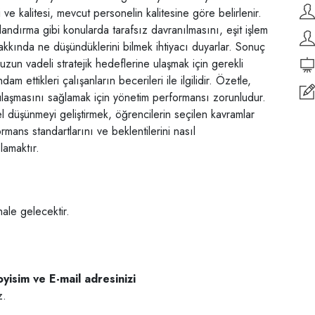
i ve kalitesi, mevcut personelin kalitesine göre belirlenir.
alandırma gibi konularda tarafsız davranılmasını, eşit işlem
hakkında ne düşündüklerini bilmek ihtiyacı duyarlar. Sonuç
uzun vadeli stratejik hedeflerine ulaşmak için gerekli
dam ettikleri çalışanların becerileri ile ilgilidir. Özetle,
 ulaşmasını sağlamak için yönetim performansı zorunludur.
rel düşünmeyi geliştirmek, öğrencilerin seçilen kavramlar
rmans standartlarını ve beklentilerini nasıl
lamaktır.
hale gelecektir.
yisim ve E-mail adresinizi
z.