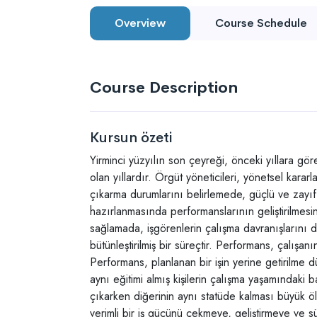
Overview
Course Schedule
Course Description
Kursun özeti
Yirminci yüzyılın son çeyreği, önceki yıllara g
olan yıllardır. Örgüt yöneticileri, yönetsel kararlar
çıkarma durumlarını belirlemede, güçlü ve zayıf 
hazırlanmasında performanslarının geliştirilmes
sağlamada, işgörenlerin çalışma davranışlarını 
bütünleştirilmiş bir süreçtir. Performans, çalışan
Performans, planlanan bir işin yerine getirilme 
aynı eğitimi almış kişilerin çalışma yaşamındaki b
çıkarken diğerinin aynı statüde kalması büyük ö
verimli bir iş gücünü çekmeye, geliştirmeye ve s