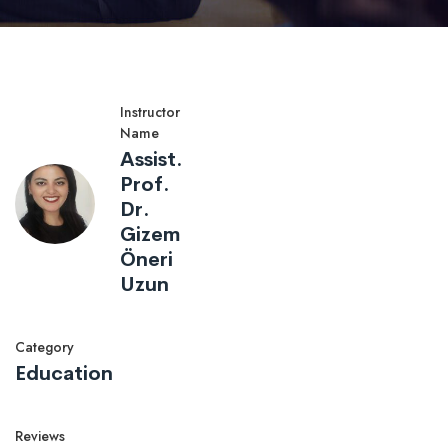
Instructor
Name
Assist.
Prof.
Dr.
Gizem
Öneri
Uzun
Category
Education
Reviews