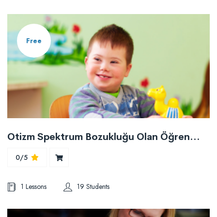
Free
Otizm Spektrum Bozukluğu Olan Öğrenciler için Kanıta Dayalı Uygulamaları Seçme ve Kullanma
0/5
1 Lessons
19 Students