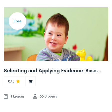
Free
Selecting and Applying Evidence-Based Applications For Students with Autism Spectrum Disorder
0/5
1 Lessons
55 Students