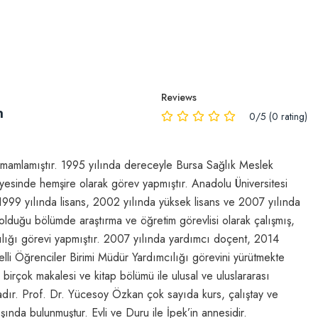
Reviews
n
0/5 (0 rating)
tamamlamıştır. 1995 yılında dereceyle Bursa Sağlık Meslek
yesinde hemşire olarak görev yapmıştır. Anadolu Üniversitesi
999 yılında lisans, 2002 yılında yüksek lisans ve 2007 yılında
olduğu bölümde araştırma ve öğretim görevlisi olarak çalışmış,
lığı görevi yapmıştır. 2007 yılında yardımcı doçent, 2014
elli Öğrenciler Birimi Müdür Yardımcılığı görevini yürütmekte
birçok makalesi ve kitap bölümü ile ulusal ve uluslararası
tadır. Prof. Dr. Yücesoy Özkan çok sayıda kurs, çalıştay ve
ışında bulunmuştur. Evli ve Duru ile İpek’in annesidir.