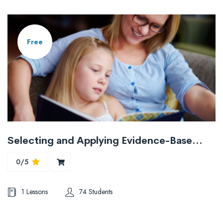
Free
Selecting and Applying Evidence-Based Applications For Students with Autism Spectrum Disorder
0/5
1 Lessons
74 Students