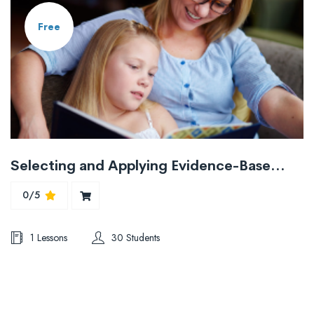
Free
Selecting and Applying Evidence-Based Applications For Students with Autism Spectrum Disorder
0/5
1 Lessons
30 Students