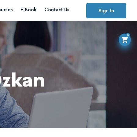
urses
E-Book
Contact Us
Sign In
0
Özkan