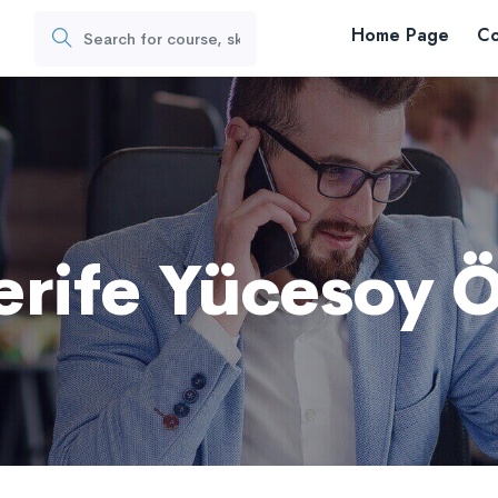
Home Page
Co
s
Şerife Yücesoy 