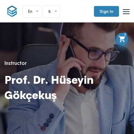
En
₺
Sign In
0
Instructor
Prof. Dr. Hüseyin
Gökçekuş