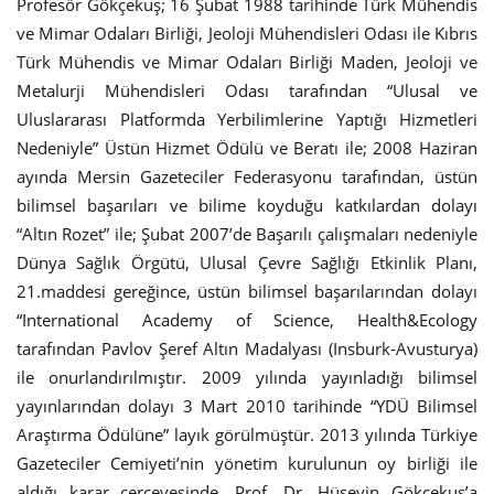
Profesör Gökçekuş; 16 Şubat 1988 tarihinde Türk Mühendis
ve Mimar Odaları Birliği, Jeoloji Mühendisleri Odası ile Kıbrıs
Türk Mühendis ve Mimar Odaları Birliği Maden, Jeoloji ve
Metalurji Mühendisleri Odası tarafından “Ulusal ve
Uluslararası Platformda Yerbilimlerine Yaptığı Hizmetleri
Nedeniyle” Üstün Hizmet Ödülü ve Beratı ile; 2008 Haziran
ayında Mersin Gazeteciler Federasyonu tarafından, üstün
bilimsel başarıları ve bilime koyduğu katkılardan dolayı
“Altın Rozet” ile; Şubat 2007’de Başarılı çalışmaları nedeniyle
Dünya Sağlık Örgütü, Ulusal Çevre Sağlığı Etkinlik Planı,
21.maddesi gereğince, üstün bilimsel başarılarından dolayı
“International Academy of Science, Health&Ecology
tarafından Pavlov Şeref Altın Madalyası (Insburk-Avusturya)
ile onurlandırılmıştır. 2009 yılında yayınladığı bilimsel
yayınlarından dolayı 3 Mart 2010 tarihinde “YDÜ Bilimsel
Araştırma Ödülüne” layık görülmüştür. 2013 yılında Türkiye
Gazeteciler Cemiyeti’nin yönetim kurulunun oy birliği ile
aldığı karar çerçevesinde, Prof. Dr. Hüseyin Gökçekuş’a