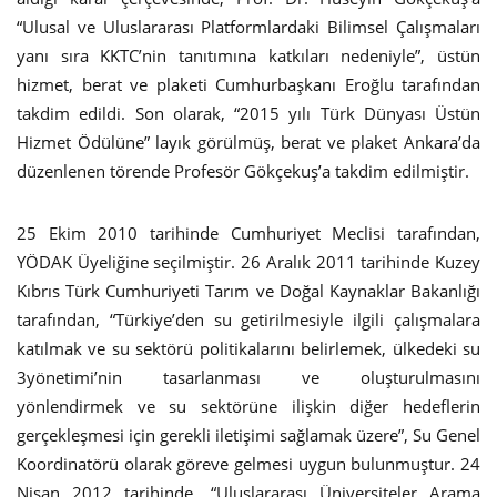
“Ulusal ve Uluslararası Platformlardaki Bilimsel Çalışmaları
yanı sıra KKTC’nin tanıtımına katkıları nedeniyle”, üstün
hizmet, berat ve plaketi Cumhurbaşkanı Eroğlu tarafından
takdim edildi. Son olarak, “2015 yılı Türk Dünyası Üstün
Hizmet Ödülüne” layık görülmüş, berat ve plaket Ankara’da
düzenlenen törende Profesör Gökçekuş’a takdim edilmiştir.
25 Ekim 2010 tarihinde Cumhuriyet Meclisi tarafından,
YÖDAK Üyeliğine seçilmiştir. 26 Aralık 2011 tarihinde Kuzey
Kıbrıs Türk Cumhuriyeti Tarım ve Doğal Kaynaklar Bakanlığı
tarafından, “Türkiye’den su getirilmesiyle ilgili çalışmalara
katılmak ve su sektörü politikalarını belirlemek, ülkedeki su
3yönetimi’nin tasarlanması ve oluşturulmasını
yönlendirmek ve su sektörüne ilişkin diğer hedeflerin
gerçekleşmesi için gerekli iletişimi sağlamak üzere”, Su Genel
Koordinatörü olarak göreve gelmesi uygun bulunmuştur. 24
Nisan 2012 tarihinde, “Uluslararası Üniversiteler Arama