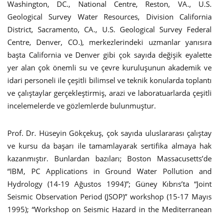
Washington, DC., National Centre, Reston, VA., U.S.
Geological Survey Water Resources, Division California
District, Sacramento, CA., U.S. Geological Survey Federal
Centre, Denver, CO.), merkezlerindeki uzmanlar yanısıra
başta California ve Denver gibi çok sayıda değişik eyalette
yer alan çok önemli su ve çevre kuruluşunun akademik ve
idari personeli ile çeşitli bilimsel ve teknik konularda toplantı
ve çalıştaylar gerçekleştirmiş, arazi ve laboratuarlarda çeşitli
incelemelerde ve gözlemlerde bulunmuştur.
Prof. Dr. Hüseyin Gökçekuş, çok sayıda uluslararası çalıştay
ve kursu da başarı ile tamamlayarak sertifika almaya hak
kazanmıştır. Bunlardan bazıları; Boston Massacusetts’de
“IBM, PC Applications in Ground Water Pollution and
Hydrology (14-19 Ağustos 1994)”; Güney Kıbrıs’ta “Joint
Seismic Observation Period (JSOP)” workshop (15-17 Mayıs
1995); “Workshop on Seismic Hazard in the Mediterranean